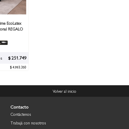
ime EcoLatex
cional REGALO
és
$ 251.749
$ 4.993.350
Volver al inicio
Contacto
Contáctenos
Trabajá con nosotros