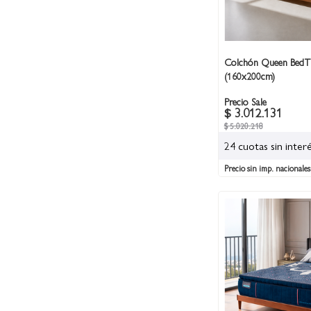
Colchón Queen BedTi
(160x200cm)
Precio Sale
$ 3.012.131
$ 5.020.218
24 cuotas sin inter
Precio sin imp. nacionales