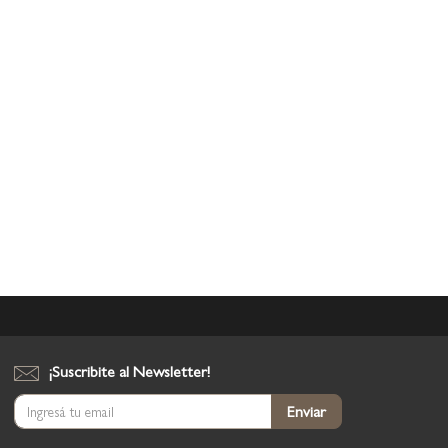
¡Suscribite al Newsletter!
Suscríbase
Enviar
al
boletín