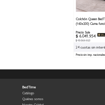
Colchón Queen BedT
(160x200) Cama fun
Precio Sale
$ 6.041.954
$ 10.069.923
24 cuotas sin inter
Precio sin imp. nacionales
BedTime
Catálogo
Quiénes somos
Nuestra Calidad