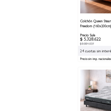
Colchón Queen Stearn
Freedom (160x200cm
Precio Sale
$ 5.328.622
$ 8.881.037
24 cuotas sin inter
Precio sin imp. nacionales