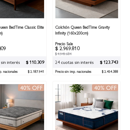
een BedTime Classic Elite
Colchón Queen BedTime Gravity
m)
Infinity (160x200cm)
Precio Sale
409
$ 2.969.810
$ 4.949.684
sin interés
$ 110.309
24 cuotas sin interés
$ 123.743
p. nacionales
$ 2.187.941
Precio sin imp. nacionales
$ 2.454.388