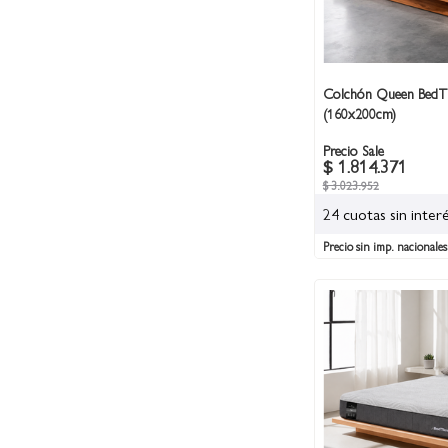
Colchón Queen BedTi
(160x200cm)
Precio Sale
$ 1.814.371
$ 3.023.952
24 cuotas sin inter
Precio sin imp. nacionales