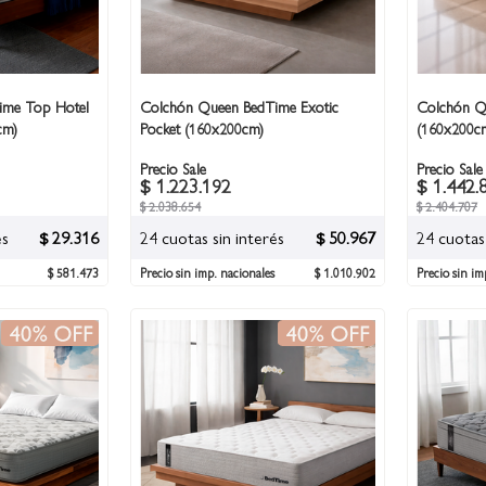
ime Top Hotel
Colchón Queen BedTime Exotic
Colchón Q
cm)
Pocket (160x200cm)
(160x200c
Precio Sale
Precio Sale
$ 1.223.192
$ 1.442.
$ 2.038.654
$ 2.404.707
és
$ 29.316
24 cuotas sin interés
$ 50.967
24 cuotas 
$ 581.473
Precio sin imp. nacionales
$ 1.010.902
Precio sin im