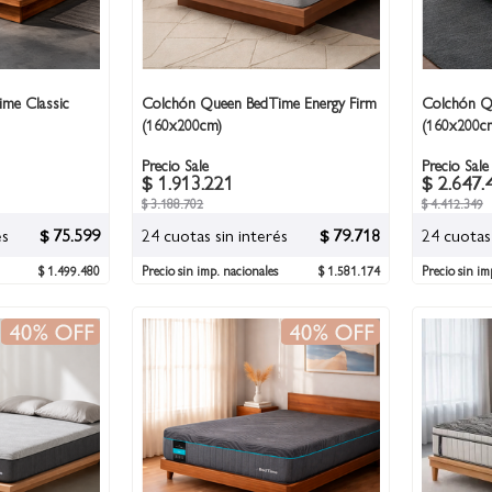
me Classic
Colchón Queen BedTime Energy Firm
Colchón Qu
(160x200cm)
(160x200c
Precio Sale
Precio Sale
$ 1.913.221
$ 2.647.
$ 3.188.702
$ 4.412.349
és
$ 75.599
24 cuotas sin interés
$ 79.718
24 cuotas 
$ 1.499.480
Precio sin imp. nacionales
$ 1.581.174
Precio sin im