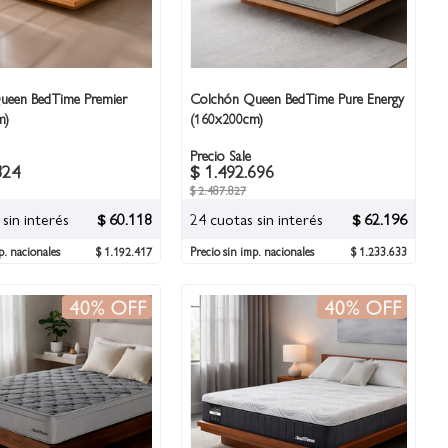
ueen BedTime Premier
Colchón Queen BedTime Pure Energy
m)
(160x200cm)
Precio Sale
824
$ 1.492.696
$ 2.487.827
sin interés
$ 60.118
24 cuotas sin interés
$ 62.196
p. nacionales
$ 1.192.417
Precio sin imp. nacionales
$ 1.233.633