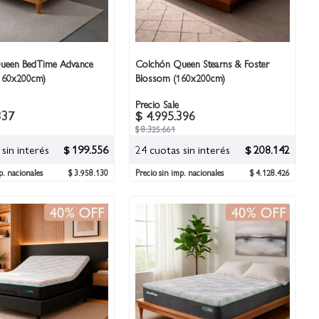
ueen BedTime Advance
Colchón Queen Stearns & Foster
(160x200cm)
Blossom (160x200cm)
Precio Sale
337
$ 4.995.396
$ 8.325.661
sin interés
$ 199.556
24 cuotas sin interés
$ 208.142
p. nacionales
$ 3.958.130
Precio sin imp. nacionales
$ 4.128.426