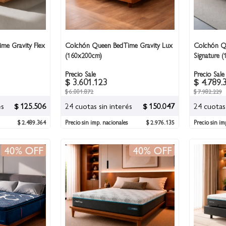
me Gravity Flex
Colchón Queen BedTime Gravity Lux
Colchón Q
(160x200cm)
Signature 
Precio Sale
Precio Sale
$ 3.601.123
$ 4.789.
$ 6.001.872
$ 7.982.229
és
$ 125.506
24 cuotas sin interés
$ 150.047
24 cuotas 
$ 2.489.364
Precio sin imp. nacionales
$ 2.976.135
Precio sin im