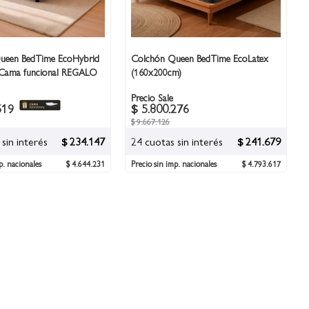
ueen BedTime EcoHybrid
Colchón Queen BedTime EcoLatex
 Cama funcional REGALO
(160x200cm)
Precio Sale
519
$ 5.800.276
$ 9.667.126
sin interés
$ 234.147
24 cuotas sin interés
$ 241.679
p. nacionales
$ 4.644.231
Precio sin imp. nacionales
$ 4.793.617