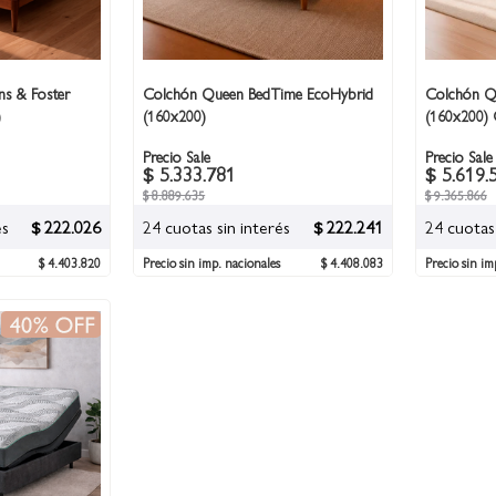
s & Foster
Colchón Queen BedTime EcoHybrid
Colchón Q
)
(160x200)
(160x200)
Precio Sale
Precio Sale
$ 5.333.781
$ 5.619.
$ 8.889.635
$ 9.365.866
és
$ 222.026
24 cuotas sin interés
$ 222.241
24 cuotas 
$ 4.403.820
Precio sin imp. nacionales
$ 4.408.083
Precio sin im