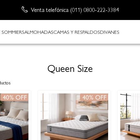
Venta telefónica (011) 0800-222-3384
Envío sin cargo
 SOMMIERS
ALMOHADAS
CAMAS Y RESPALDOS
DIVANES
Queen Size
uctos