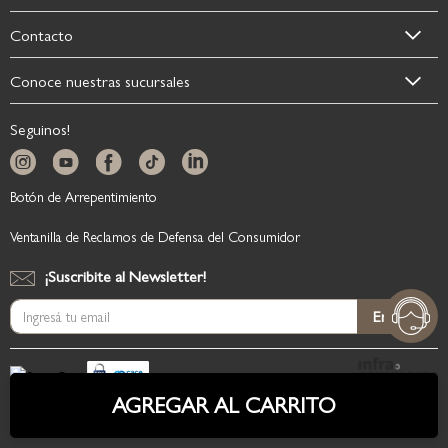
Contacto
Conoce nuestras sucursales
Seguinos!
Botón de Arrepentimiento
Ventanilla de Reclamos de Defensa del Consumidor
¡Suscribite al Newsletter!
Suscríbase
Enviar
al
boletín
informativo:
AGREGAR AL CARRITO
Copyright © 2026, BedTime.
Políticas de Privacidad
|
Aviso Legal