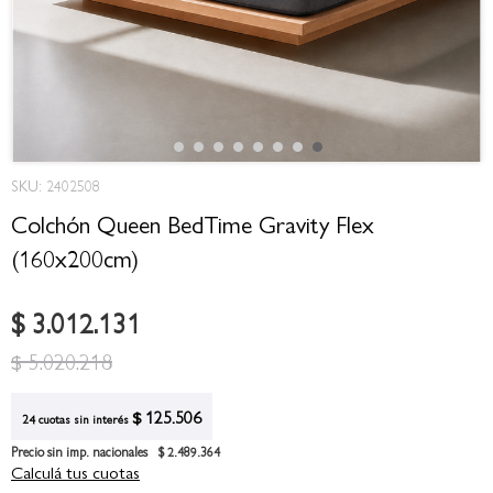
Saltar
SKU: 2402508
al
comienzo
Colchón Queen BedTime Gravity Flex
de
(160x200cm)
la
galería
de
$ 3.012.131
imágenes
$ 5.020.218
$ 125.506
24 cuotas sin interés
Precio sin imp. nacionales
$ 2.489.364
Calculá tus cuotas