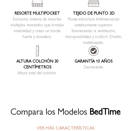
RESORTE MULTIPOCKET
TEJIDO DE PUNTO 3D
Exclusivo sistema de resortes
Posee estructura tridimensional
múltiples revestidos que brindan
esteticamente superior,
estabilidad y crean un borde
favoreciendo la ventilación,
fuerte y duradero.
transpirabilidad y confort. Diseño
matelaseado.
ALTURA COLCHÓN 30
GARANTÍA 10 AÑOS
CENTÍMETROS
Decreciente.
Altura total del colchón.
Compara los Modelos
BedTime
VER MÁS CARACTERÍSTICAS