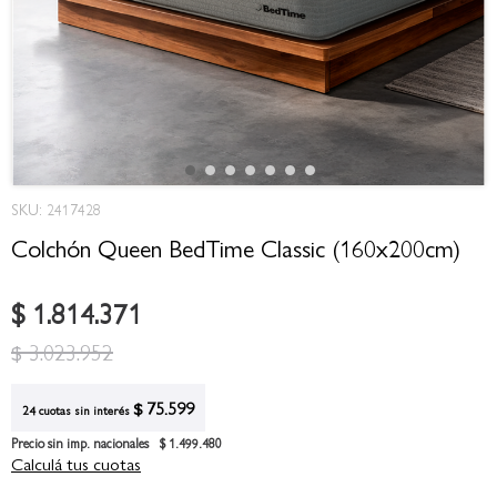
Saltar
SKU: 2417428
al
comienzo
Colchón Queen BedTime Classic (160x200cm)
de
la
$ 1.814.371
galería
de
$ 3.023.952
imágenes
$ 75.599
24 cuotas sin interés
Precio sin imp. nacionales
$ 1.499.480
Calculá tus cuotas