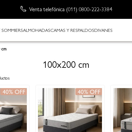
Venta telefónica (011) 0800-222-3384
Envío sin cargo
 SOMMIERS
ALMOHADAS
CAMAS Y RESPALDOS
DIVANES
0 cm
100x200 cm
uctos