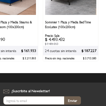
Plaza y Media Stearns &
Sommier 1 Plaza y Media BedTime
ssom (100x200cm)
EcoLatex (100x200cm)
Precio Sale
390
$ 4.493.432
$ 7.489.053
sin interés
$ 161.933
24 cuotas sin interés
$ 187.227
p. nacionales
$ 3.211.893
Precio sin imp. nacionales
$ 3.713.580
¡Suscribite al Newsletter!
Suscríbase
Enviar
al