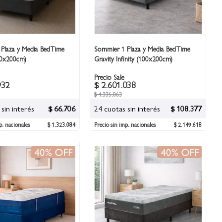
Plaza y Media BedTime
Sommier 1 Plaza y Media BedTime
00x200cm)
Gravity Infinity (100x200cm)
Precio Sale
932
$ 2.601.038
$ 4.335.063
sin interés
$ 66.706
24 cuotas sin interés
$ 108.377
p. nacionales
$ 1.323.084
Precio sin imp. nacionales
$ 2.149.618