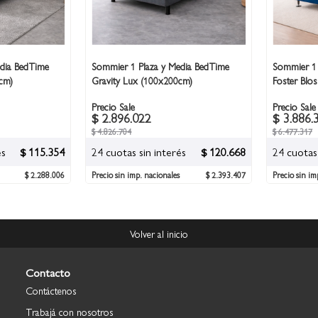
dia BedTime
Sommier 1 Plaza y Media BedTime
Sommier 1 
cm)
Gravity Lux (100x200cm)
Foster Blo
Precio Sale
Precio Sale
$ 2.896.022
$ 3.886.
$ 4.826.704
$ 6.477.317
és
$ 115.354
24 cuotas sin interés
$ 120.668
24 cuotas 
$ 2.288.006
Precio sin imp. nacionales
$ 2.393.407
Precio sin im
Volver al inicio
Contacto
Contáctenos
Trabajá con nosotros