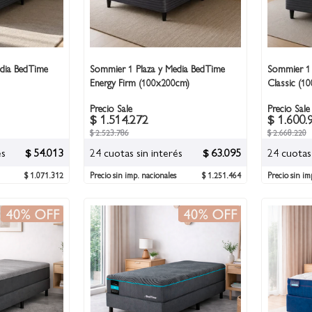
dia BedTime
Sommier 1 Plaza y Media BedTime
Sommier 1 
Energy Firm (100x200cm)
Classic (1
Precio Sale
Precio Sale
$ 1.514.272
$ 1.600.
$ 2.523.786
$ 2.668.220
és
$ 54.013
24 cuotas sin interés
$ 63.095
24 cuotas 
$ 1.071.312
Precio sin imp. nacionales
$ 1.251.464
Precio sin im