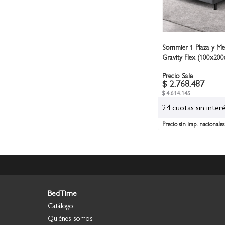
Sommier 1 Plaza y Me
Gravity Flex (100x200
Precio Sale
$ 2.768.487
$ 4.614.145
24 cuotas sin inter
Precio sin imp. nacionales
BedTime
Catálogo
Quiénes somos