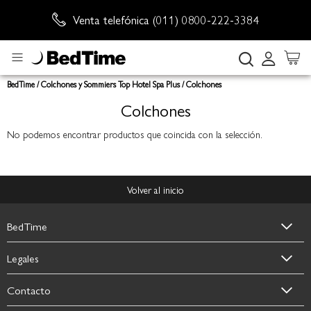
Venta telefónica (011) 0800-222-3384
Envío sin cargo
Buscar
BedTime
Colchones y Sommiers Top Hotel Spa Plus
Colchones
Colchones
No podemos encontrar productos que coincida con la selección.
Volver al inicio
BedTime
Legales
Contacto