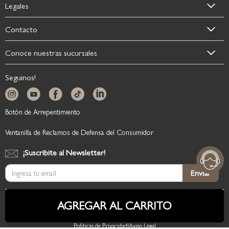
Legales
Contacto
Conoce nuestras sucursales
Seguinos!
Botón de Arrepentimiento
Ventanilla de Reclamos de Defensa del Consumidor
¡Suscribite al Newsletter!
Suscríbase
Enviar
al
boletín
informativo:
AGREGAR AL CARRITO
Copyright © 2026, BedTime.
Políticas de Privacidad
|
Aviso Legal