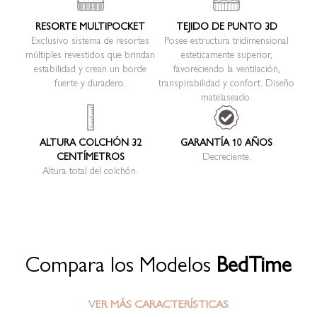
RESORTE MULTIPOCKET
TEJIDO DE PUNTO 3D
Exclusivo sistema de resortes
Posee estructura tridimensional
múltiples revestidos que brindan
esteticamente superior,
estabilidad y crean un borde
favoreciendo la ventilación,
fuerte y duradero.
transpirabilidad y confort. Diseño
matelaseado.
ALTURA COLCHÓN 32
GARANTÍA 10 AÑOS
CENTÍMETROS
Decreciente.
Altura total del colchón.
Compara los Modelos
BedTime
VER MÁS CARACTERÍSTICAS