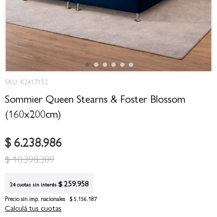
Saltar
SKU: K2417152
al
comienzo
Sommier Queen Stearns & Foster Blossom
de
(160x200cm)
la
galería
de
$ 6.238.986
imágenes
$ 10.398.309
$ 259.958
24 cuotas sin interés
Precio sin imp. nacionales
$ 5.156.187
Calculá tus cuotas