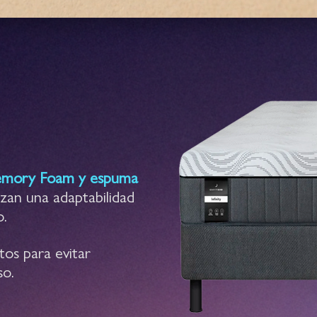
mory Foam y espuma
izan una adaptabilidad
o.
os para evitar
so.