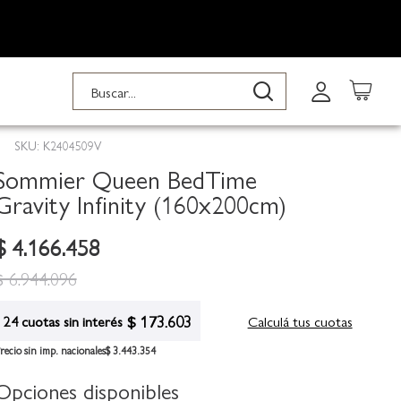
Buscar
Buscar
SKU: K2404509V
Sommier Queen BedTime
Gravity Infinity (160x200cm)
$ 4.166.458
$ 6.944.096
$ 173.603
Calculá tus cuotas
24 cuotas sin interés
recio sin imp. nacionales
$ 3.443.354
Opciones disponibles