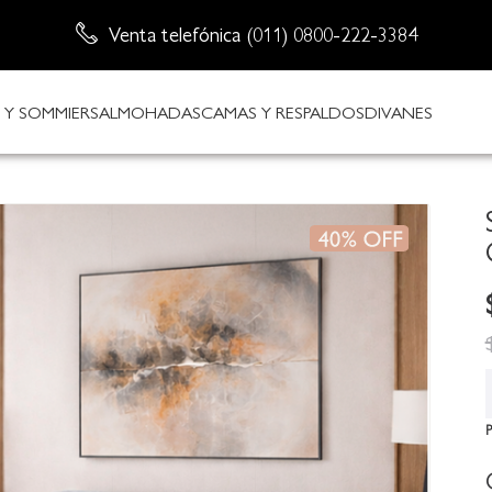
Venta telefónica (011) 0800-222-3384
Envío sin cargo
Y SOMMIERS
ALMOHADAS
CAMAS Y RESPALDOS
DIVANES
P