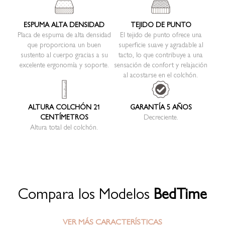
ESPUMA ALTA DENSIDAD
TEJIDO DE PUNTO
Placa de espuma de alta densidad
El tejido de punto ofrece una
que proporciona un buen
superficie suave y agradable al
sustento al cuerpo gracias a su
tacto, lo que contribuye a una
excelente ergonomía y soporte.
sensación de confort y relajación
al acostarse en el colchón.
ALTURA COLCHÓN 21
GARANTÍA 5 AÑOS
CENTÍMETROS
Decreciente.
Altura total del colchón.
Compara los Modelos
BedTime
VER MÁS CARACTERÍSTICAS