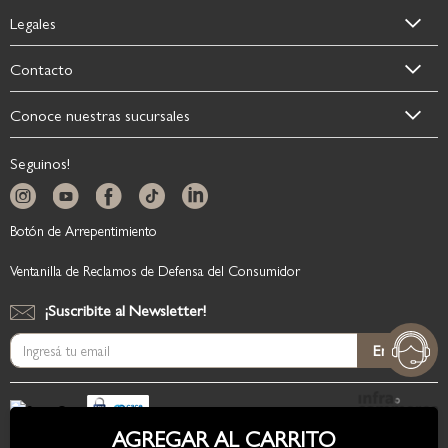
Legales
Contacto
Conoce nuestras sucursales
Seguinos!
Botón de Arrepentimiento
Ventanilla de Reclamos de Defensa del Consumidor
¡Suscribite al Newsletter!
Suscríbase
Enviar
al
boletín
informativo:
AGREGAR AL CARRITO
Copyright © 2026, BedTime.