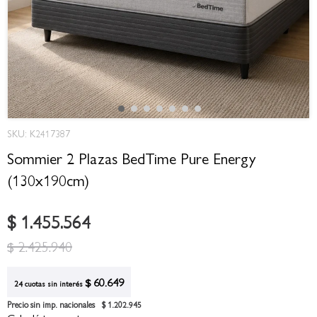
Saltar
SKU: K2417387
al
comienzo
Sommier 2 Plazas BedTime Pure Energy
de
(130x190cm)
la
galería
de
$ 1.455.564
imágenes
$ 2.425.940
$ 60.649
24 cuotas sin interés
Precio sin imp. nacionales
$ 1.202.945