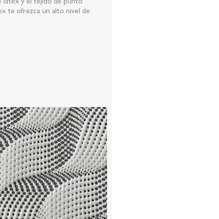
látex y el tejido de punto
x te ofrezca un alto nivel de