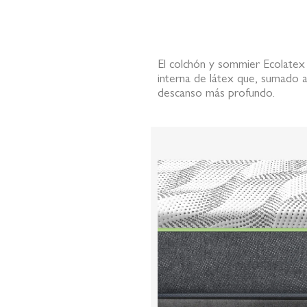
de
la
galería
de
El colchón y sommier Ecolatex 
imágenes
interna de látex que, sumado a
descanso más profundo.