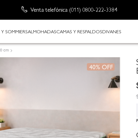
Venta telefónica (011) 0800-222-3384
Envío sin cargo
Y SOMMIERS
ALMOHADAS
CAMAS Y RESPALDOS
DIVANES
90 cm
>
P