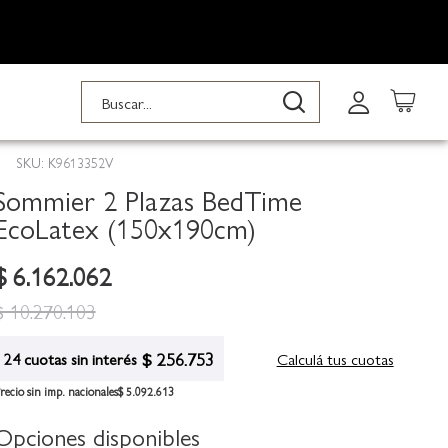
Buscar
Buscar
SKU: K9613352V
Sommier 2 Plazas BedTime
EcoLatex (150x190cm)
$ 6.162.062
$ 10.270.103
$ 256.753
Calculá tus cuotas
24 cuotas sin interés
recio sin imp. nacionales
$ 5.092.613
Opciones disponibles