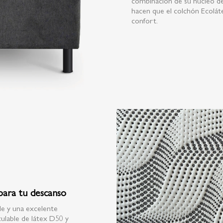
combinación de su núcleo de 
hacen que el colchón Ecoláte
confort.
para tu descanso
le y una excelente
culable de látex D50 y