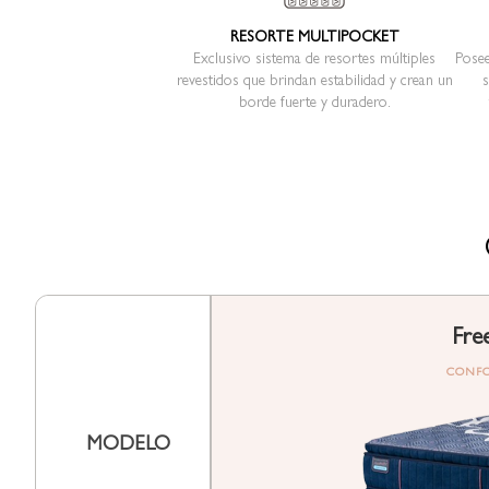
RESORTE MULTIPOCKET
Exclusivo sistema de resortes múltiples
Posee
revestidos que brindan estabilidad y crean un
s
borde fuerte y duradero.
Fre
CONFO
MODELO