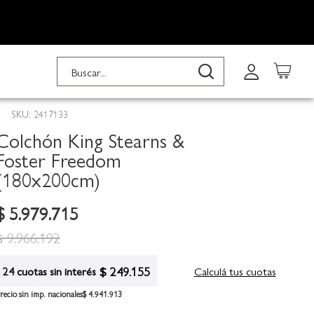
Buscar
Buscar
SKU: 2417133
Colchón King Stearns &
Foster Freedom
(180x200cm)
$ 5.979.715
$ 9.966.192
$ 249.155
Calculá tus cuotas
24 cuotas sin interés
recio sin imp. nacionales
$ 4.941.913