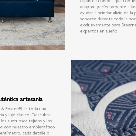
capas de confort que contie
adaptan perfectamente a las
ayudar a brindar alivio de la
soporte durante toda la noc
exclusivamente para Stearns
expertos en sueño.
uténtica artesanía
s & Foster® es toda una
ia y lujo clásico. Descubra
 los suntuosos tejidos y los
ujos con nuestro emblemático
centímetro, cada detalle o