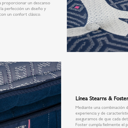
ra proporcionar un descanso
la perfección un diseño y
con un confort clásico.
Línea Stearns & Foste
Mediante una combinación d
experiencia y de característ
aseguramos de que cada deta
Foster cumpla fielmente el 