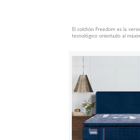
de
la
galería
de
El colchón Freedom es la versió
imágenes
tecnológico orientado al máxim