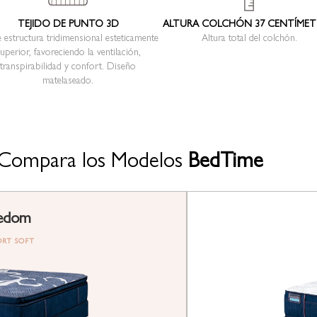
TEJIDO DE PUNTO 3D
ALTURA COLCHÓN 37 CENTÍME
 estructura tridimensional esteticamente
Altura total del colchón.
uperior, favoreciendo la ventilación,
transpirabilidad y confort. Diseño
matelaseado.
Compara los Modelos
BedTime
edom
RT SOFT