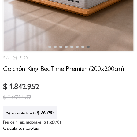
Saltar
SKU: 2417490
al
comienzo
Colchón King BedTime Premier (200x200cm)
de
la
$ 1.842.952
galería
de
$ 3.071.587
imágenes
$ 76.790
24 cuotas sin interés
Precio sin imp. nacionales
$ 1.523.101
Calculá tus cuotas