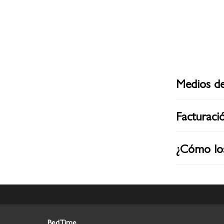
Medios d
Facturaci
¿Cómo lo
BedTime