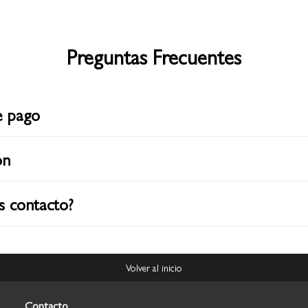
Preguntas Frecuentes
e pago
ón
s contacto?
Volver al inicio
Contacto