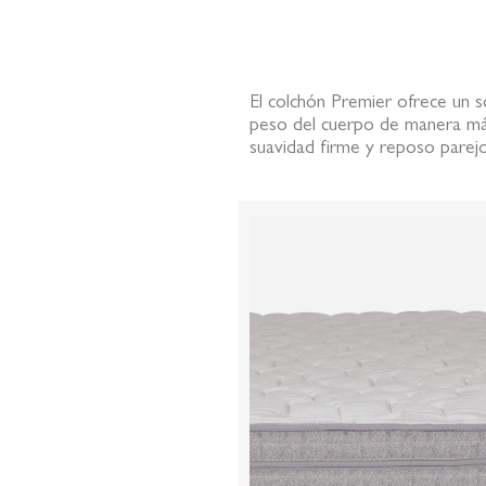
de
la
galería
de
El colchón Premier ofrece un s
imágenes
peso del cuerpo de manera má
suavidad firme y reposo parejo