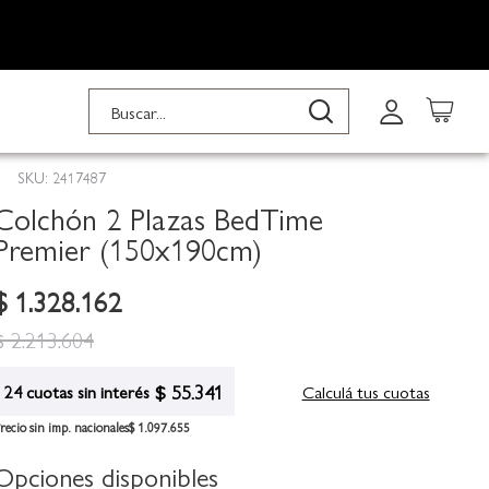
Buscar
Buscar
SKU: 2417487
Colchón 2 Plazas BedTime
Premier (150x190cm)
$ 1.328.162
$ 2.213.604
$ 55.341
Calculá tus cuotas
24 cuotas sin interés
recio sin imp. nacionales
$ 1.097.655
Opciones disponibles