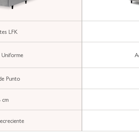
tes LFK
 Uniforme
A
 de Punto
 cm
ecreciente