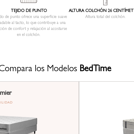
TEJIDO DE PUNTO
ALTURA COLCHÓN 26 CENTÍME
jido de punto ofrece una superficie suave
Altura total del colchón.
adable al tacto, lo que contribuye a una
ción de confort y relajación al acostarse
en el colchón.
Compara los Modelos
BedTime
mier
BILIDAD