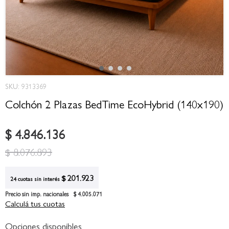
Saltar
SKU: 9313369
al
comienzo
Colchón 2 Plazas BedTime EcoHybrid (140x190)
de
la
$ 4.846.136
galería
de
$ 8.076.893
imágenes
$ 201.923
24 cuotas sin interés
Precio sin imp. nacionales
$ 4.005.071
Calculá tus cuotas
Opciones disponibles