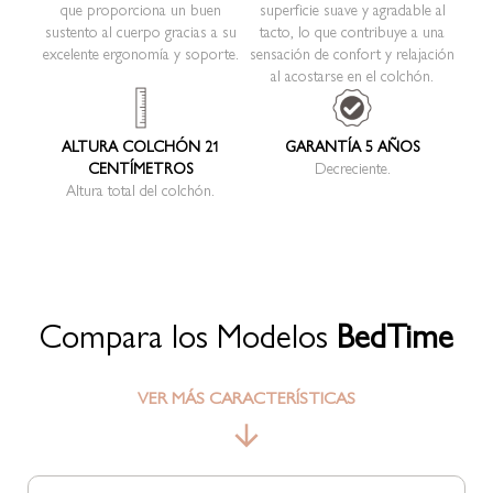
que proporciona un buen
superficie suave y agradable al
sustento al cuerpo gracias a su
tacto, lo que contribuye a una
excelente ergonomía y soporte.
sensación de confort y relajación
al acostarse en el colchón.
ALTURA COLCHÓN 21
GARANTÍA 5 AÑOS
CENTÍMETROS
Decreciente.
Altura total del colchón.
Compara los Modelos
BedTime
VER MÁS CARACTERÍSTICAS