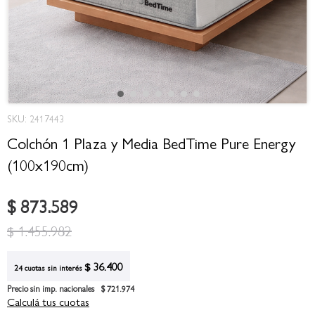
Saltar
SKU: 2417443
al
comienzo
Colchón 1 Plaza y Media BedTime Pure Energy
de
(100x190cm)
la
galería
de
$ 873.589
imágenes
$ 1.455.982
$ 36.400
24 cuotas sin interés
Precio sin imp. nacionales
$ 721.974
Calculá tus cuotas