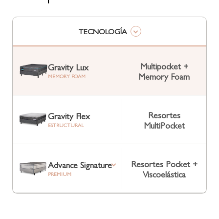
TECNOLOGÍA
Multipocket +
Gravity Lux
Memory Foam
MEMORY FOAM
Resortes
Gravity Flex
MultiPocket
ESTRUCTURAL
Resortes Pocket +
Advance Signature
Viscoelástica
PREMIUM