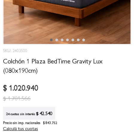
Saltar
SKU: 2403500
al
comienzo
Colchón 1 Plaza BedTime Gravity Lux
de
(080x190cm)
la
galería
de
$ 1.020.940
imágenes
$ 1.701.566
$ 42.540
24 cuotas sin interés
Precio sin imp. nacionales
$ 843.752
Calculá tus cuotas