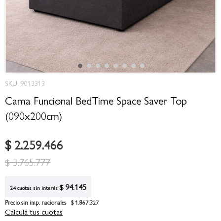
Saltar
SKU: 9013313
al
comienzo
Cama Funcional BedTime Space Saver Top
de
(090x200cm)
la
galería
de
$ 2.259.466
imágenes
$ 3.765.777
$ 94.145
24 cuotas sin interés
Precio sin imp. nacionales
$ 1.867.327
Calculá tus cuotas