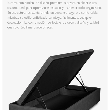
la cama con baulera de diseño premium, tapizada en chenille gris
oscuro, ideal para optimizar el espacio y mantener todo organizado.
Su estructura resistente brinda un descanso seguro y confortable,
mientras su estilo sofisticado se integra fácilmente a cualquier
decoración. La combinación perfecta entre orden, diseño y calidad
que solo BedTime puede ofrecer.